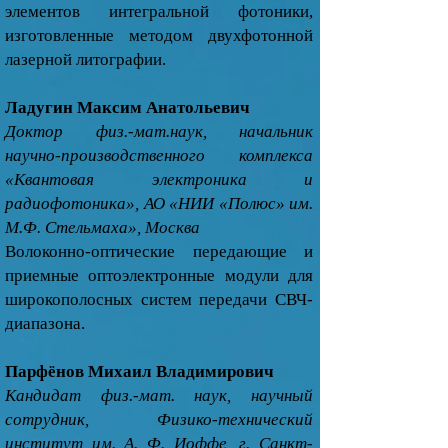
элементов интегральной фотоники,
изготовленные методом двухфотонной
лазерной литографии.
Ладугин Максим Анатольевич
Доктор физ.-мат.наук, начальник
научно-производственного комплекса
«Квантовая электроника и
радиофотоника», АО «НИИ «Полюс» им.
М.Ф. Стельмаха», Москва
Волоконно-оптические передающие и
приемные оптоэлектронные модули для
широкополосных систем передачи СВЧ-
диапазона.
Парфёнов Михаил Владимирович
Кандидат физ.-мат. наук, научный
сотрудник, Физико-технический
институт им. А. Ф. Иоффе, г. Санкт-