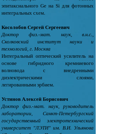
эпитаксиального Ge на Si для фотонных
интегральных схем.
Косолобов Сергей Сергеевич
Доктор физ.-мат. наук, в.н.с.,
Сколковский институт науки и
технологий, г. Москва
Интегральный оптический усилитель на
основе гибридного кремниевого
волновода с внедренными
диэлектрическими слоями,
легированными эрбием.
Устинов Алексей Борисович
Доктор физ.-мат. наук, руководитель
лаборатории, Санкт-Петербургский
государственный электротехнический
университет "ЛЭТИ" им. В.И. Ульянова