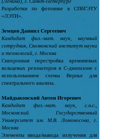
(Ленина), г. Санкт-Петербург
Разработки по фотонике в СПбГЭТУ
«ЛЭТИ».
Земцoв Даниил Сергеевич
Кандидат физ.-мат. наук, научный
сотрудник, Сколковский институт науки
и технологий, г. Москва
Синхронная перестройка кремниевых
кольцевых резонаторов в C-диапазоне с
использованием схемы Вернье для
спектрального анализа.
Майдыковский Антон Игоревич
Кандидат физ.-мат. наук, с.н.с.,
Московский Государственный
Университет им. М.В. Ломоносова, г.
Москва
Элементы ввода/вывода излучения для