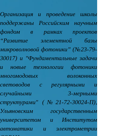
Организация и проведение школы
поддержаны Российским научным
фондом в рамках проектов
“Развитие элементной базы
микроволновой фотоники” (№23-79-
30017) и "Фундаментальные задачи
и новые технологии фотоники
многомодовых волоконных
световодов с регулярными и
случайными 3-мерными
структурами" (№21-72-30024-П),
Ульяновским государственным
университетом и Институтом
автоматики и электрометрии