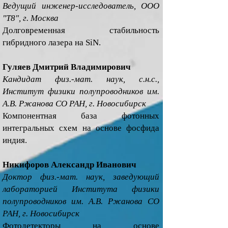
Ведущий инженер-исследователь, ООО
"Т8", г. Москва
Долговременная стабильность
гибридного лазера на SiN.
Гуляев Дмитрий Владимирович
Кандидат физ.-мат. наук, с.н.с.,
Институт физики полупроводников им.
А.В. Ржанова СО РАН, г. Новосибирск
Компонентная база фотонных
интегральных схем на основе фосфида
индия.
Никифоров Александр Иванович
Доктор физ.-мат. наук, заведующий
лабораторией Института физики
полупроводников им. А.В. Ржанова СО
РАН, г. Новосибирск
Фотодетекторы на основе