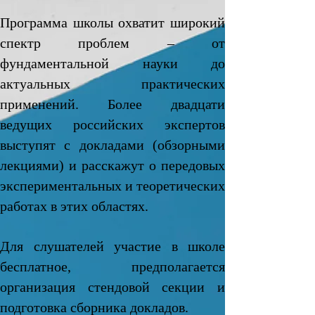
Программа школы охватит широкий
спектр проблем – от
фундаментальной науки до
актуальных практических
применений. Более двадцати
ведущих российских экспертов
выступят с докладами (обзорными
лекциями) и расскажут о передовых
экспериментальных и теоретических
работах в этих областях.
Для слушателей участие в школе
бесплатное, предполагается
организация стендовой секции и
подготовка сборника докладов.