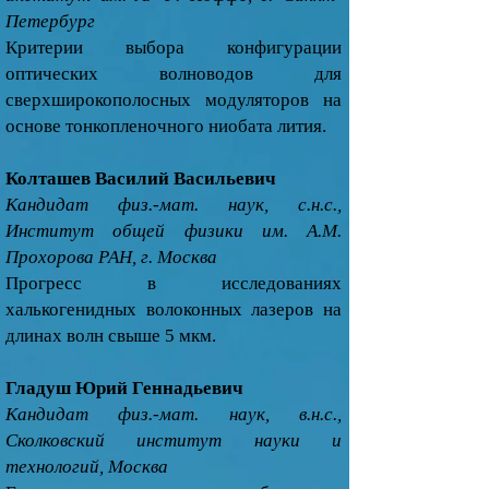
Петербург
Критерии выбора конфигурации
оптических волноводов для
сверхширокополосных модуляторов на
основе тонкопленочного ниобата лития.
Колташев Василий Васильевич
Кандидат физ.-мат. наук, с.н.с.,
Институт общей физики им. А.М.
Прохорова РАН, г. Москва
Прогресс в исследованиях
халькогенидных волоконных лазеров на
длинах волн свыше 5 мкм.
Гладуш Юрий Геннадьевич
Кандидат физ.-мат. наук, в.н.с.,
Сколковский институт науки и
технологий, Москва