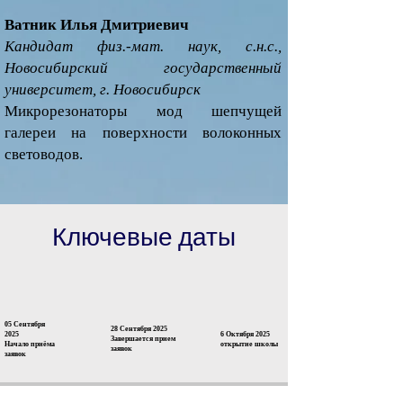
Ватник Илья Дмитриевич
Кандидат физ.-мат. наук, с.н.с.,
Новосибирский государственный
университет, г. Новосибирск
Микрорезонаторы мод шепчущей
галереи на поверхности волоконных
световодов.
Ключевые даты
05 Сентября
28 Сентября 2025
2025
6 Октября 2025
Завершается прием
Начало приёма
открытие школы
заявок
заявок