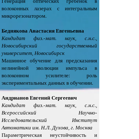
Генерация оптических гребенок в
волоконных лазерах с интегральным
микрорезонатором.
Беднякова Анастасия Евгеньевна
Кандидат физ.-мат. наук, с.н.с.,
Новосибирский государственный
университет, Новосибирск
Машинное обучение для предсказания
нелинейной эволюции импульса в
волоконном усилителе: роль
экспериментальных данных в обучении.
Андрианов Евгений Сергеевич
Кандидат физ.-мат. наук, с.н.с.,
Всероссийский Научно-
Исследовательский Институт
Автоматики им. Н.Л. Духова, г. Москва
Параметрическая неустойчивость и