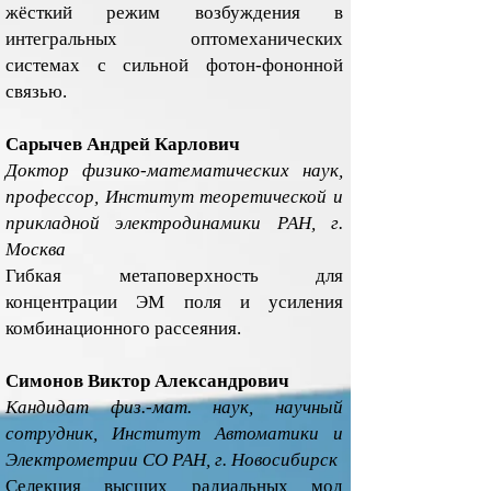
жёсткий режим возбуждения в
интегральных оптомеханических
системах с сильной фотон-фононной
связью.
Сарычев Андрей Карлович
Доктор физико-математических наук,
профессор, Институт теоретической и
прикладной электродинамики РАН, г.
Москва
Гибкая метаповерхность для
концентрации ЭМ поля и усиления
комбинационного рассеяния.
Симонов Виктор Александрович
Кандидат физ.-мат. наук, научный
сотрудник, Институт Автоматики и
Электрометрии СО РАН, г. Новосибирск
Селекция высших радиальных мод