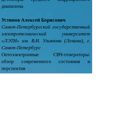
диапазона
Устинов Алексей Борисович
Санкт-Петербургский государственный
электротехнический университет
«ЛЭТИ» им. В.И. Ульянова (Ленина), г.
Санкт-Петербург
Оптоэлектронные СВЧ-генераторы:
обзор современного состояния и
перспектив
Ушаков Николай Александрович
Политехнический институт, г. Санкт-
Петербург
Применение оптических
интерферометрических методов для
исследования диэлектрических и
полупроводниковых материалов