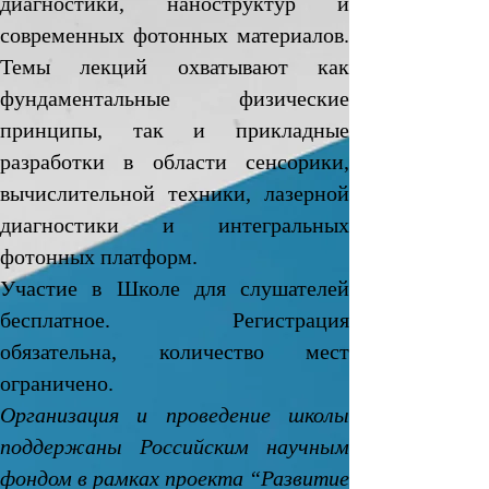
диагностики, наноструктур и
современных фотонных материалов.
Темы лекций охватывают как
фундаментальные физические
принципы, так и прикладные
разработки в области сенсорики,
вычислительной техники, лазерной
диагностики и интегральных
фотонных платформ.
Участие в Школе для слушателей
бесплатное. Регистрация
обязательна, количество мест
ограничено.
Организация и проведение школы
поддержаны Российским научным
фондом в рамках проекта “Развитие