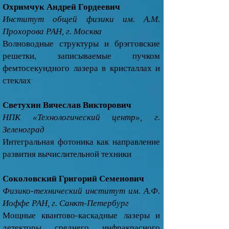
Охримчук Андрей Гордеевич
Институт общей физики им. А.М.
Прохорова РАН, г. Москва
Волноводные структуры и брэгговские
решетки, записываемые пучком
фемтосекундного лазера в кристаллах и
стеклах
Светухин Вячеслав Викторович
НПК «Технологический центр», г.
Зеленоград
Интегральная фотоника как направление
развития вычислительной техники
Соколовский Григорий Семенович
Физико-технический институт им. А.Ф.
Иоффе РАН, г. Санкт-Петербург
Мощные квантово-каскадные лазеры и
детекторы среднего инфракрасного