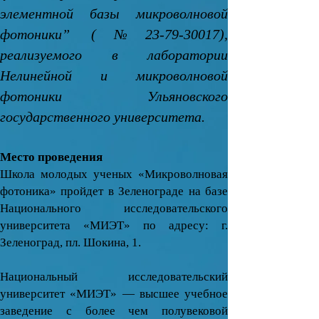
элементной базы микроволновой
фотоники” (№23-79-30017),
реализуемого в лаборатории
Нелинейной и микроволновой
фотоники Ульяновского
государственного университета.
Место проведения
Школа молодых ученых «Микроволновая
фотоника» пройдет в Зеленограде на базе
Национального исследовательского
университета «МИЭТ» по адресу: г.
Зеленоград, пл. Шокина, 1.
Национальный исследовательский
университет «МИЭТ» — высшее учебное
заведение с более чем полувековой